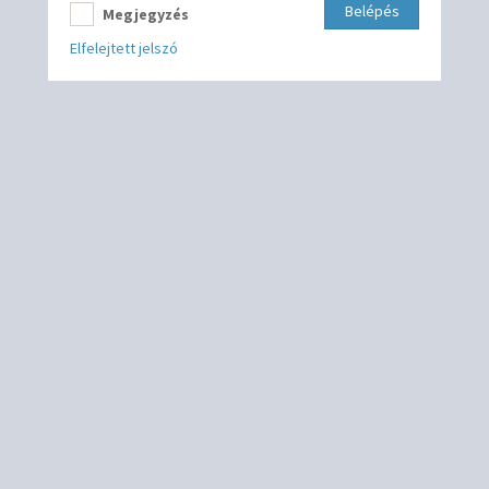
Belépés
Megjegyzés
Elfelejtett jelszó